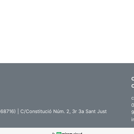
C
c
0
68716) | C/Constitució Núm. 2, 3r 3a Sant Just
i