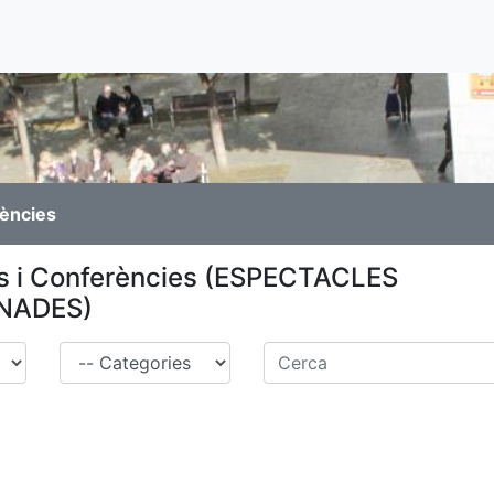
rències
s i Conferències (ESPECTACLES
NADES)
Família
Cerca