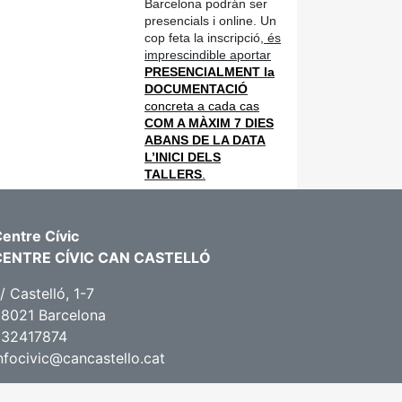
Barcelona podrán ser
presencials i online. Un
cop feta la inscripció,
és
imprescindible aportar
PRESENCIALMENT la
DOCUMENTACIÓ
concreta a cada cas
COM A MÀXIM 7 DIES
ABANS DE LA DATA
L’INICI DELS
TALLERS
.
entre Cívic
CENTRE CÍVIC CAN CASTELLÓ
/ Castelló, 1-7
8021 Barcelona
932417874
nfocivic@cancastello.cat